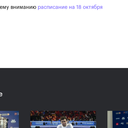
шему вниманию
расписание на 18 октября
Карацев стал победителе
«ВТБ Кубок Кремля-2021»
24 октября, 19:00
е