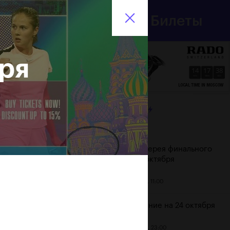
Департамент
Билеты
спорта
En
города Москвы
бря
14
17
39
HRS
MINS
SECS
ЛЕНТА
Дата
Фотогалерея финального
дня, 24 октября
25 октября, 11:00
Расписание на 24 октября
23 октября, 23:00