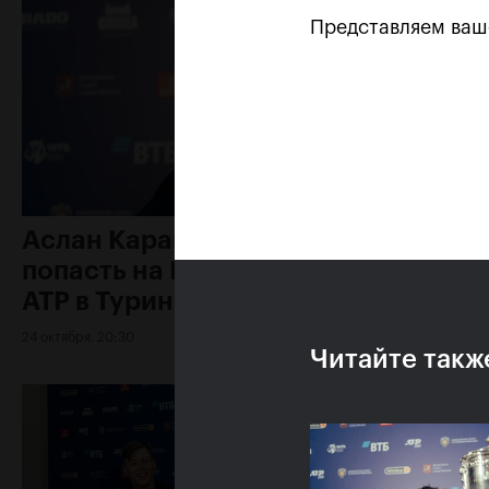
Представляем ва
Аслан Карацев: «Моя цель —
попасть на Итоговый турнир
ATP в Турине»
24 октября, 20:30
Читайте такж