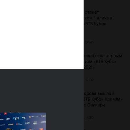
Карацев станет
соперником Чилича в
финале «ВТБ Кубок
Кремля»
23 октября, 20:45
Марин Чилич стал первым
финалистом «ВТБ Кубок
Кремля-2021»
м
23 октября, 19:00
Александрова вышла в
финал «ВТБ Кубок Кремля»
на отказе Саккари
23 октября, 14:30