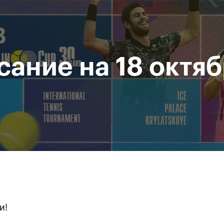
При поддержке
Доступ на стадионы по QR-
Министерство спорта
кодам
Российской Федерации
сание на 18 октя
исание
Фото и видео
Amateur Series
Пресс-центр
За все время
и!