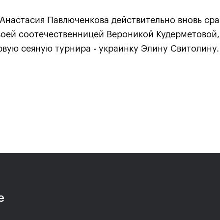
Анастасия Павлюченкова действительно вновь сра
воей соотечественницей Вероникой Кудерметовой,
рвую сеяную турнира - украинку Элину Свитолину.
:
Хелиоваара и Мидделкоп
Екат
ла
стали победителями «ВТБ
«Пор
алось,
Кубок Кремля-2021»
боле
ансов»
драм
24 октября, 17:00
24 октяб
е