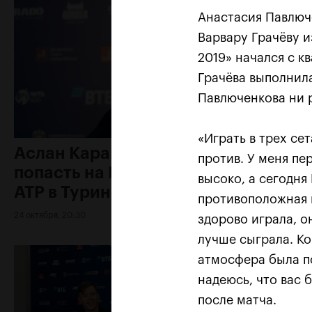
Анастасия Павлюче
Варвару Грачёву и
2019» начался с кв
Грачёва выполнил
Павлюченкова ни р
«Играть в трех се
Аслан Карацев: «Моя цель —
против. У меня пе
попасть на Итоговый турнир
высоко, а сегодня
ATP в Турине»
противоположная и
24 октября, 20:30
здорово играла, он
лучше сыграла. Ко
атмосфера была по
надеюсь, что вас б
после матча.