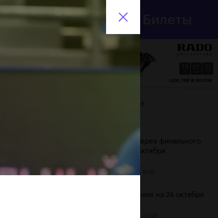
Департамент
Билеты
спорта
En
города Москвы
15
07
33
HRS
MINS
SECS
ЛЕНТА
Дата
Фотогалерея финального
дня, 24 октября
25 октября, 11:00
Расписание на 24 октября
23 октября, 23:00