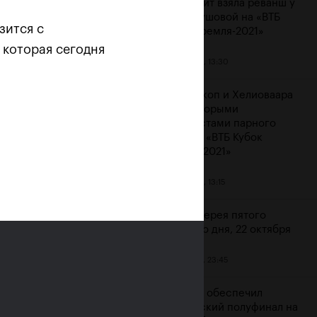
Контавейт взяла реванш у
Вондроушовой на «ВТБ
зится с
Кубок Кремля-2021»
 которая сегодня
23 октября, 13:30
ерина Александрова:
ажение от Контавейт
Мидделкоп и Хелиоваара
зненное, но сильно
стали вторыми
атизировать не буду»
финалистами парного
турнира «ВТБ Кубок
ря, 16:00
Кремля-2021»
23 октября, 13:15
Фотогалерея пятого
игрового дня, 22 октября
22 октября, 23:45
Карацев обеспечил
российский полуфинал на