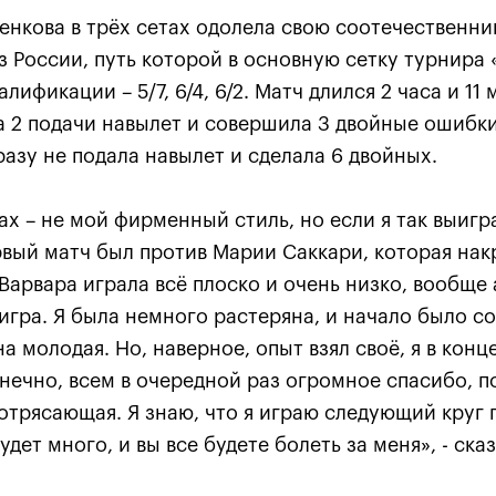
нкова в трёх сетах одолела свою соотечественни
з России, путь которой в основную сетку турнира
алификации – 5/7, 6/4, 6/2. Матч длился 2 часа и 11
а 2 подачи навылет и совершила 3 двойные ошибки
азу не подала навылет и сделала 6 двойных.
тах – не мой фирменный стиль, но если я так выигр
рвый матч был против Марии Саккари, которая нак
Карацев стал победителе
 Варвара играла всё плоско и очень низко, вообще
«ВТБ Кубок Кремля-2021»
гра. Я была немного растеряна, и начало было с
24 октября, 19:00
а молодая. Но, наверное, опыт взял своё, я в конц
нечно, всем в очередной раз огромное спасибо, п
трясающая. Я знаю, что я играю следующий круг 
удет много, и вы все будете болеть за меня», - ск