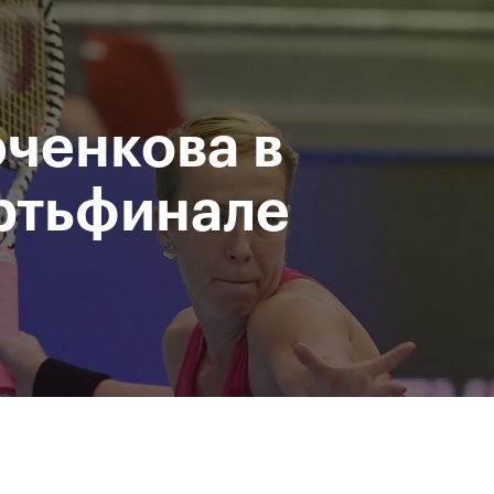
При поддержке
Доступ на стадионы по QR-
Министерство спорта
кодам
Российской Федерации
ченкова в
исание
Фото и видео
Amateur Series
Пресс-центр
ртьфинале
За все время