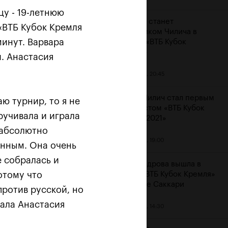
цу - 19-летнюю
Карацев станет
 «ВТБ Кубок Кремля
соперником Чилича в
 минут. Варвара
финале «ВТБ Кубок
Кремля»
. Анастасия
23 октября, 20:45
Марин Чилич стал первым
аю турнир, то я не
финалистом «ВТБ Кубок
ручивала и играла
Кремля-2021»
м
 абсолютно
23 октября, 19:00
онным. Она очень
е собралась и
Александрова вышла в
отому что
финал «ВТБ Кубок Кремля»
на отказе Саккари
против русской, но
азала Анастасия
23 октября, 14:30