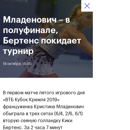
16-24 октября 2021
Младенович – в
Доступ на стадионы 
Билеты
00
55
46
по QR-кодам
HRS
MINS
SECS
полуфинале,
Новости
Бертенс покидает
турнир
За все время
Дата
18 октября, 15:00
ЛЕНТА
Фотогалерея финального
Расписание на 24
дня, 24 октября
октября
В первом матче пятого игрового дня
«ВТБ Кубок Кремля 2019»
француженка Кристина Младенович
обыграла в трех сетах (6/4, 2/6, 6/1)
вторую сеяную голландку Кики
25 октября, 11:00
23 октября, 23:00
Бертенс. За 2 часа 7 минут