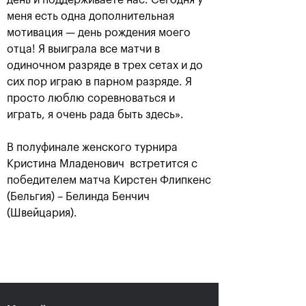
день и поддерживаете нас. Сегодня у
меня есть одна дополнительная
мотивация — день рождения моего
отца! Я выиграла все матчи в
одиночном разряде в трех сетах и до
сих пор играю в парном разряде. Я
Карацев стал победителем
просто люблю соревноваться и
«ВТБ Кубок Кремля-2021»
играть, я очень рада быть здесь».
24 октября, 19:00
В полуфинале женского турнира
Кристина Младенович встретится с
победителем матча Кирстен Флипкенс
(Бельгия) – Белинда Бенчич
(Швейцария).
Харри Хелиоваара:
Анетт Контавейт:
«Ради таких
«Екатерина играла
розыгрышей, как в
классно, мне казалось,
финале «ВТБ Кубок
что у меня нет шансов»
Кремля», мы и играем
в теннис»
24 октября, 17:15
24 октября, 18:45