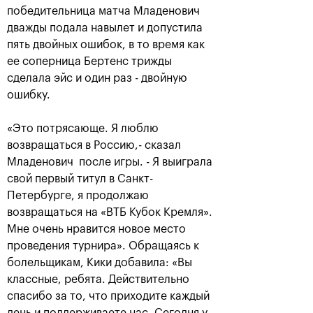
победительница матча Младенович
дважды подала навылет и допустила
пять двойных ошибок, в то время как
ее соперница Бертенс трижды
сделала эйс и один раз - двойную
ошибку.
«Это потрясающе. Я люблю
возвращаться в Россию,- сказал
Младенович после игры. - Я выиграла
Аслан Карацев: «Моя цель —
свой первый титул в Санкт-
попасть на Итоговый турнир
ATP в Турине»
Петербурге, я продолжаю
возвращаться на «ВТБ Кубок Кремля».
24 октября, 20:30
Мне очень нравится новое место
проведения турнира». Обращаясь к
болельщикам, Кики добавила: «Вы
классные, ребята. Действительно
спасибо за то, что приходите каждый