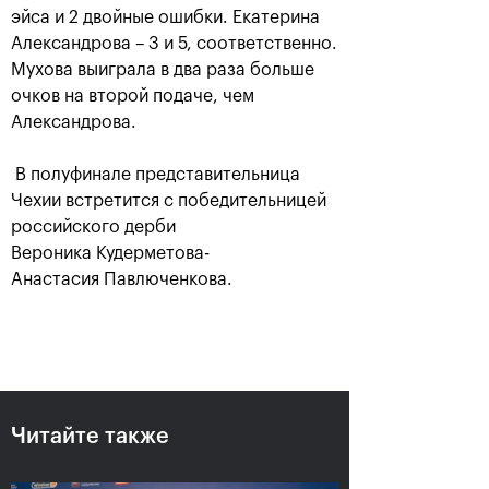
эйса и 2 двойные ошибки. Екатерина
Александрова – 3 и 5, соответственно.
Мухова выиграла в два раза больше
очков на второй подаче, чем
Александрова.
В полуфинале представительница
Чехии встретится с победительницей
российского дерби
Вероника Кудерметова-
Аслан Карацев: «Моя цель —
Анастасия Павлюченкова.
попасть на Итоговый турнир
ATP в Турине»
24 октября, 20:30
Читайте также