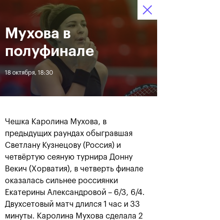
16-24 октября 2021
Мухова в
Доступ на стадионы 
Билеты
16
54
49
по QR-кодам
HRS
MINS
SECS
полуфинале
Новости
18 октября, 18:30
За все время
Дата
Чешка Каролина Мухова, в
ЛЕНТА
предыдущих раундах обыгравшая
Светлану Кузнецову (Россия) и
Фотогалерея финального
Расписание на 24
дня, 24 октября
октября
четвёртую сеяную турнира Донну
Векич (Хорватия), в четверть финале
оказалась сильнее россиянки
Екатерины Александровой – 6/3, 6/4.
Двухсетовый матч длился 1 час и 33
25 октября, 11:00
23 октября, 23:00
минуты. Каролина Мухова сделала 2