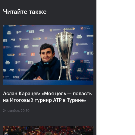
Читайте также
Аслан Карацев: «Моя цель —
попасть на Итоговый турнир
ATP в Турине»
24 октября, 20:30
Аслан Карацев: «Моя цель — попасть
на Итоговый турнир ATP в Турине»
24 октября, 20:30