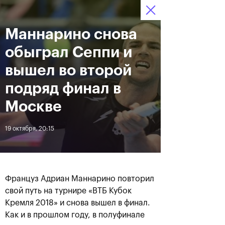
16-24 октября 2021
Маннарино снова
Доступ на стадионы 
Билеты
15
36
53
по QR-кодам
HRS
MINS
SECS
обыграл Сеппи и
Новости
вышел во второй
подряд финал в
За все время
Дата
Москве
19 октября, 20:15
ЛЕНТА
Фотогалерея финального
Расписание на 24
дня, 24 октября
октября
Француз Адриан Маннарино повторил
свой путь на турнире «ВТБ Кубок
Кремля 2018» и снова вышел в финал.
25 октября, 11:00
23 октября, 23:00
Как и в прошлом году, в полуфинале