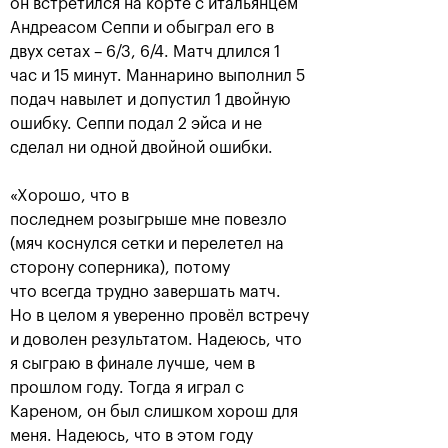
он встретился на корте с итальянцем
Андреасом Сеппи и обыграл его в
двух сетах – 6/3, 6/4. Матч длился 1
час и 15 минут. Маннарино выполнил 5
подач навылет и допустил 1 двойную
ошибку. Сеппи подал 2 эйса и не
сделал ни одной двойной ошибки.
«Хорошо, что в
последнем розыгрыше мне повезло
Аслан Карацев: «Моя цель —
(мяч коснулся сетки и перелетел на
попасть на Итоговый турнир
сторону соперника), потому
ATP в Турине»
что всегда трудно завершать матч.
24 октября, 20:30
Но в целом я уверенно провёл встречу
и доволен результатом. Надеюсь, что
я сыграю в финале лучше, чем в
прошлом году. Тогда я играл с
Кареном, он был слишком хорош для
меня. Надеюсь, что в этом году