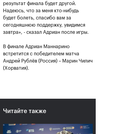
результат финала будет другой.
Надеюсь, что за меня кто-нибудь
будет болеть, спасибо вам за
сегодняшнюю поддержку, увидимся
завтра», - сказал Адриан после игры.
Карацев стал победителем
«ВТБ Кубок Кремля-2021»
В финале Адриан Маннарино
встретится с победителем матча
24 октября, 19:00
Андрей Рублёв (Россия) – Марин Чилич
(Хорватия).
Харри Хелиоваара:
Анетт Контавейт:
«Ради таких
«Екатерина играла
Читайте также
розыгрышей, как в
классно, мне казалось,
финале «ВТБ Кубок
что у меня нет шансов»
Кремля», мы и играем
в теннис»
24 октября, 17:15
24 октября, 18:45