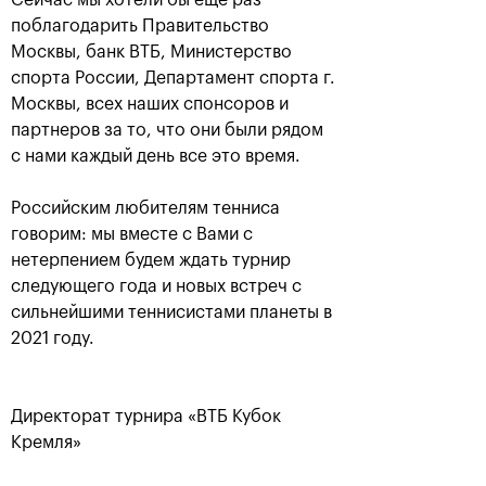
Сейчас мы хотели бы еще раз
поблагодарить Правительство
Москвы, банк ВТБ, Министерство
спорта России, Департамент спорта г.
Москвы, всех наших спонсоров и
партнеров за то, что они были рядом
Карацев стал победителем
с нами каждый день все это время.
«ВТБ Кубок Кремля-2021»
24 октября, 19:00
Российским любителям тенниса
говорим: мы вместе с Вами с
нетерпением будем ждать турнир
следующего года и новых встреч с
сильнейшими теннисистами планеты в
2021 году.
Харри Хелиоваара:
Анетт Контавейт:
«Ради таких
«Екатерина играла
розыгрышей, как в
классно, мне казалось,
Директорат турнира «ВТБ Кубок
финале «ВТБ Кубок
что у меня нет шансов»
Кремля», мы и играем
Кремля»
в теннис»
24 октября, 17:15
24 октября, 18:45