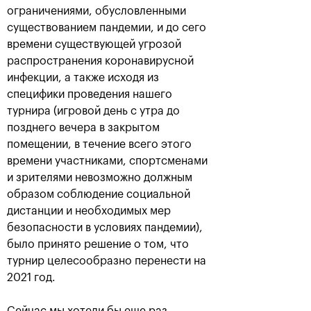
ограничениями, обусловленными
существованием пандемии, и до сего
времени существующей угрозой
распространения коронавирусной
инфекции, а также исходя из
специфики проведения нашего
турнира (игровой день с утра до
позднего вечера в закрытом
помещении, в течение всего этого
времени участниками, спортсменами
Аслан Карацев: «Моя цель —
и зрителями невозможно должным
попасть на Итоговый турнир
ATP в Турине»
образом соблюдение социальной
дистанции и необходимых мер
24 октября, 20:30
безопасности в условиях пандемии),
было принято решение о том, что
турнир целесообразно перенести на
2021 год.