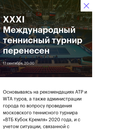
16-24 октября 2021
XXXI
Доступ на стадионы 
Билеты
19
59
20
по QR-кодам
HRS
MINS
SECS
Международный
Новости
теннисный турнир
перенесен
За все время
Дата
17 сентября, 20:00
ЛЕНТА
Фотогалерея финального
Расписание на 24
дня, 24 октября
октября
Основываясь на рекомендациях ATP и
WTA туров, а также администрации
города по вопросу проведения
московского теннисного турнира
«ВТБ Кубок Кремля» 2020 года, и с
25 октября, 11:00
23 октября, 23:00
учетом ситуации, связанной с