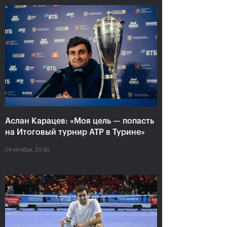
Аслан Карацев: «Моя цель —
Аслан Карацев: «Моя цель — попасть
попасть на Итоговый турнир
на Итоговый турнир ATP в Турине»
ATP в Турине»
24 октября, 20:30
24 октября, 20:30