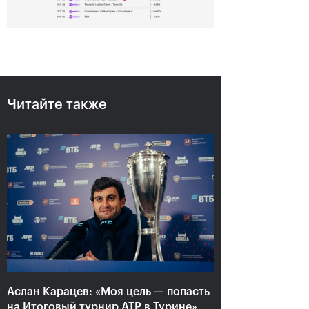
Читайте также
Аслан Карацев: «Моя цель —
попасть на Итоговый турнир
ATP в Турине»
24 октября, 20:30
Аслан Карацев: «Моя цель — попасть
на Итоговый турнир ATP в Турине»