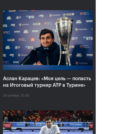
Аслан Карацев: «Моя цель —
попасть на Итоговый турнир
Аслан Карацев: «Моя цель — попасть
ATP в Турине»
на Итоговый турнир ATP в Турине»
24 октября, 20:30
24 октября, 20:30