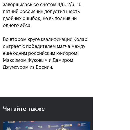
завершилась со счётом 4/6, 2/6. 16-
летний россиянин допустил шесть
двойных ошибок, не выполнив ни
одного эйса.
Во втором круге квалификации Колар
сыграет с победителем матча между
ещё одним российским юниором
Максимом Жуковым и Дамиром
Джумхуром из Боснии.
Аслан Карацев: «Моя цель —
попасть на Итоговый турнир
ATP в Турине»
24 октября, 20:30
Читайте также