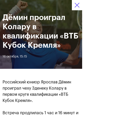
16-24 октября 2021
Дёмин проиграл
Доступ на стадионы 
Билеты
20
03
31
по QR-кодам
HRS
MINS
SECS
Колару в
Новости
квалификации «ВТБ
Кубок Кремля»
За все время
Дата
16 октября, 15:15
ЛЕНТА
Фотогалерея финального
Расписание на 24
дня, 24 октября
октября
Российский юниор Ярослав Дёмин
проиграл чеху Зденеку Колару в
первом круге квалификации «ВТБ
Кубок Кремля».
25 октября, 11:00
23 октября, 23:00
Встреча продлилась 1 час и 16 минут и