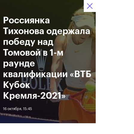
16-24 октября 2021
Россиянка
Доступ на стадионы 
Билеты
00
39
54
по QR-кодам
HRS
MINS
SECS
Тихонова одержала
Новости
победу над
Томовой в 1-м
За все время
Дата
раунде
квалификации «ВТБ
ЛЕНТА
Кубок
Фотогалерея финального
Расписание на 24
Кремля-2021»
дня, 24 октября
октября
16 октября, 15:45
25 октября, 11:00
23 октября, 23:00