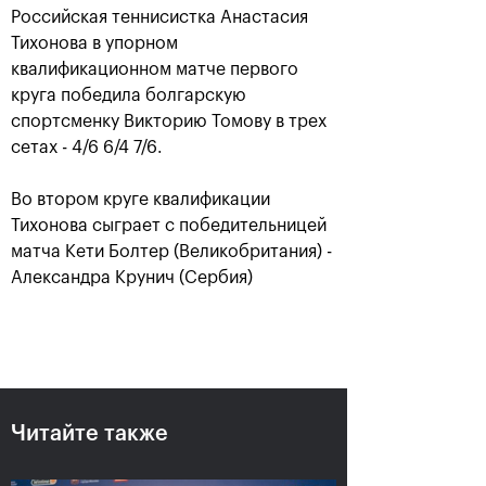
Российская теннисистка Анастасия
Тихонова в упорном
квалификационном матче первого
круга победила болгарскую
спортсменку Викторию Томову в трех
сетах - 4/6 6/4 7/6.
Во втором круге квалификации
Тихонова сыграет с победительницей
матча Кети Болтер (Великобритания) -
Аслан Карацев: «Моя цель —
Александра Крунич (Сербия)
попасть на Итоговый турнир
ATP в Турине»
24 октября, 20:30
Читайте также