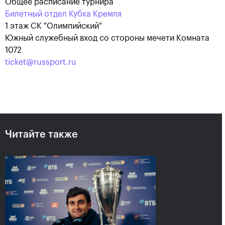
Общее расписание турнира
Билетный отдел Кубка Кремля
1 этаж СК "Олимпийский"
Южный служебный вход со стороны мечети Комната
1072
ticket@russport.ru
Аслан Карацев: «Моя цель —
попасть на Итоговый турнир
Читайте также
ATP в Турине»
24 октября, 20:30