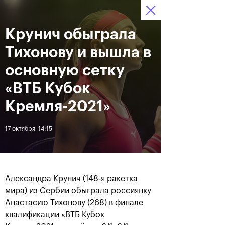
16-24 октября 2021
Крунич обыграла
Доступ на стадионы 
Билеты
13
34
18
по QR-кодам
HRS
MINS
SECS
Тихонову и вышла в
Новости
основную сетку
«ВТБ Кубок
За все время
Дата
Кремля-2021»
17 октября, 14:15
ЛЕНТА
Фотогалерея финального
Расписание на 24
дня, 24 октября
октября
Александра Крунич (148-я ракетка
мира) из Сербии обыграла россиянку
Анастасию Тихонову (268) в финале
25 октября, 11:00
23 октября, 23:00
квалификации «ВТБ Кубок