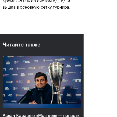
Кремля-2021» со счётом 6/1, 6/1 и
вышла в основную сетку турнира.
Читайте также
Аслан Карацев: «Моя цель —
попасть на Итоговый турнир
ATP в Турине»
24 октября, 20:30
Аслан Карацев: «Моя цель — попасть