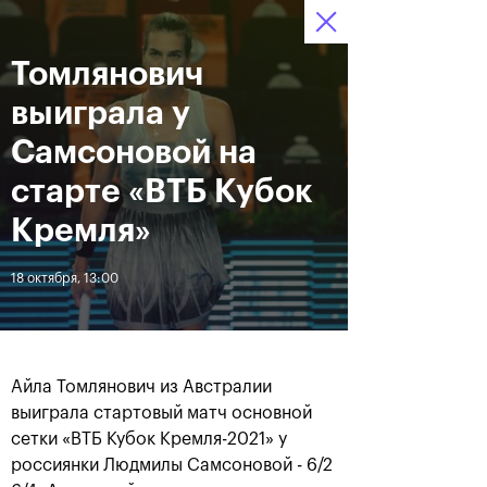
16-24 октября 2021
Томлянович
Доступ на стадионы 
Билеты
18
55
06
по QR-кодам
HRS
MINS
SECS
выиграла у
Новости
Самсоновой на
старте «ВТБ Кубок
За все время
Дата
Кремля»
18 октября, 13:00
ЛЕНТА
Фотогалерея финального
Расписание на 24
дня, 24 октября
октября
Айла Томлянович из Австралии
выиграла стартовый матч основной
сетки «ВТБ Кубок Кремля-2021» у
25 октября, 11:00
23 октября, 23:00
россиянки Людмилы Самсоновой - 6/2