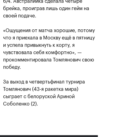
6/4. Австралийка сделала четыре
брейка, проиграв лишь один гейм на
своей подаче.
«Ощущения от матча хорошие, потому
что я приехала в Москву ещё в пятницу
и успела привыкнуть к корту, я
чувствовала себя комфортно», —
прокомментировала Томлянович свою
победу.
Аслан Карацев: «Моя цель —
попасть на Итоговый турнир
За выход в четвертьфинал турнира
ATP в Турине»
Томлянович (43-я ракетка мира)
24 октября, 20:30
сыграет с белоруской Ариной
Соболенко (2).