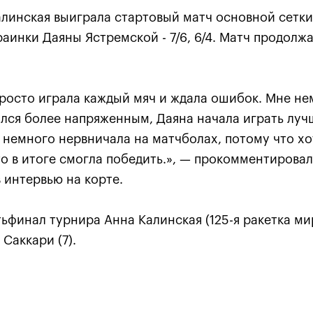
алинская выиграла стартовый матч основной сетки
раинки Даяны Ястремской - 7/6, 6/4. Матч продолжа
просто играла каждый мяч и ждала ошибок. Мне не
лся более напряженным, Даяна начала играть луч
я немного нервничала на матчболах, потому что х
что в итоге смогла победить.», — прокомментирова
Карацев стал победителе
 интервью на корте.
«ВТБ Кубок Кремля-2021»
24 октября, 19:00
тьфинал турнира Анна Калинская (125-я ракетка ми
Саккари (7).