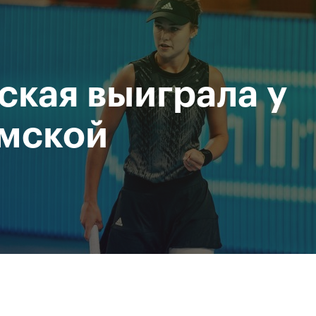
При поддержке
Доступ на стадионы по QR-
Министерство спорта
кодам
Российской Федерации
ская выиграла у
исание
Фото и видео
Amateur Series
Пресс-центр
мской
За все время