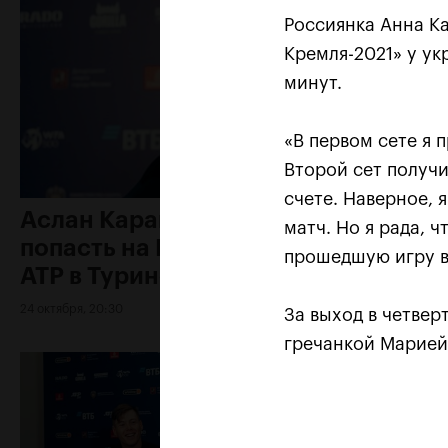
Россиянка Анна К
Кремля-2021» у ук
минут.
«В первом сете я 
Второй сет получи
счете. Наверное, 
Аслан Карацев: «Моя цель —
матч. Но я рада, 
попасть на Итоговый турнир
прошедшую игру в
ATP в Турине»
24 октября, 20:30
За выход в четвер
гречанкой Марией 