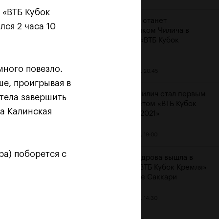
 «ВТБ Кубок
Карацев станет
лся 2 часа 10
соперником Чилича в
финале «ВТБ Кубок
Кремля»
много повезло.
23 октября, 20:45
ше, проигрывая в
Марин Чилич стал первым
отела завершить
финалистом «ВТБ Кубок
ла Калинская
Кремля-2021»
м
23 октября, 19:00
ра) поборется с
Александрова вышла в
финал «ВТБ Кубок Кремля»
на отказе Саккари
23 октября, 14:30