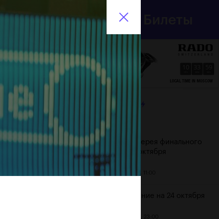
Департамент
Билеты
спорта
En
города Москвы
10
34
00
HRS
MINS
SECS
ЛЕНТА
Дата
Фотогалерея финального
дня, 24 октября
25 октября, 11:00
Расписание на 24 октября
23 октября, 23:00