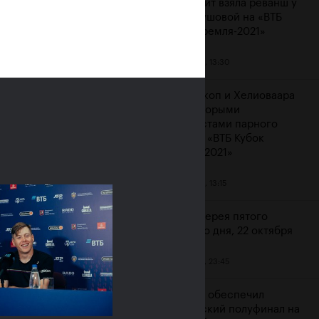
Контавейт взяла реванш у
Вондроушовой на «ВТБ
Кубок Кремля-2021»
23 октября, 13:30
ерина Александрова:
ажение от Контавейт
Мидделкоп и Хелиоваара
зненное, но сильно
стали вторыми
атизировать не буду»
финалистами парного
турнира «ВТБ Кубок
ря, 16:00
Кремля-2021»
23 октября, 13:15
Фотогалерея пятого
игрового дня, 22 октября
22 октября, 23:45
Карацев обеспечил
российский полуфинал на