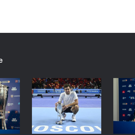
:
Хелиоваара и Мидделкоп
Екат
ла
стали победителями «ВТБ
«Пор
алось,
Кубок Кремля-2021»
боле
ансов»
драм
24 октября, 17:00
е
24 октяб