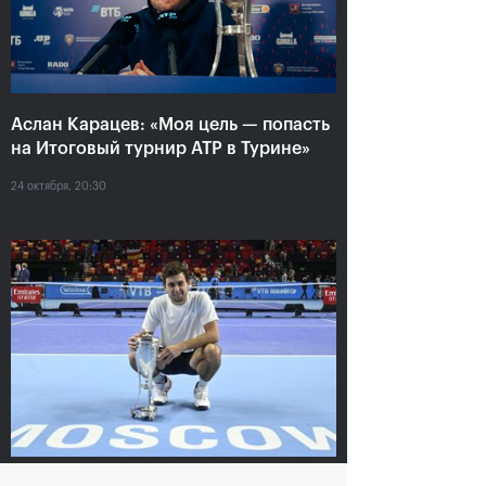
Аслан Карацев: «Моя цель — попасть
Карацев стал победителем
на Итоговый турнир ATP в Турине»
«ВТБ Кубок Кремля-2021»
24 октября, 20:30
24 октября, 19:00
На сайте ВТБ Кубок Кремля используется технология
Cookie. Посещая данный сайт, вы понимаете и
соглашаетесь с тем,
что ваши персональные данные
обрабатываются с целью его функционирования и
Харри Хелиоваара:
Анетт Контавейт:
предоставления вам имеющихся на нем сервисов.
«Ради таких
«Екатерина играла
розыгрышей, как в
классно, мне казалось,
финале «ВТБ Кубок
что у меня нет шансов»
Я согласен
Кремля», мы и играем
в теннис»
24 октября, 17:15
24 октября, 18:45