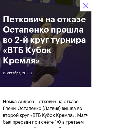
16-24 октября 2021
Петкович на отказе
Доступ на стадионы 
Билеты
21
30
54
по QR-кодам
HRS
MINS
SECS
Остапенко прошла
Новости
во 2-й круг турнира
«ВТБ Кубок
За все время
Дата
Кремля»
19 октября, 20:30
ЛЕНТА
Фотогалерея финального
Расписание на 24
дня, 24 октября
октября
Немка Андреа Петкович на отказе
Елены Остапенко (Латвия) вышла во
второй круг «ВТБ Кубок Кремля». Матч
25 октября, 11:00
23 октября, 23:00
был прерван при счёте 1/0 в третьем