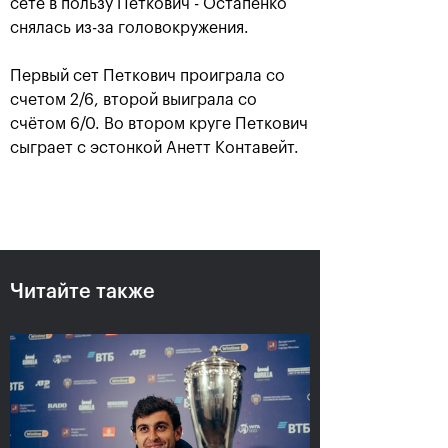
сете в пользу Петкович - Остапенко
снялась из-за головокружения.
Первый сет Петкович проиграла со
счетом 2/6, второй выиграла со
счётом 6/0. Во втором круге Петкович
сыграет с эстонкой Анетт Контавейт.
Аслан Карацев: «Моя цель —
попасть на Итоговый турнир
ATP в Турине»
Читайте также
24 октября, 20:30