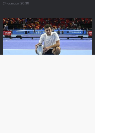
24 октября, 20:30
На сайте ВТБ Кубок Кремля используется технология
Cookie. Посещая данный сайт, вы понимаете и
соглашаетесь с тем,
что ваши персональные данные
обрабатываются с целью его функционирования и
предоставления вам имеющихся на нем сервисов.
Я согласен
Хелиоваара и
Екатерина
Мидделкоп стали
Александрова:
победителями «ВТБ
«Поражение от
Кубок Кремля-2021»
Контавейт
болезненное, но
24 октября, 17:00
сильно
драматизировать не
буду»
24 октября, 16:00
Карацев стал победителем «ВТБ
Кубок Кремля-2021»
24 октября, 19:00
Контавейт победила
Аслан Карацев: «Я
Александрову в финале
знаю, как Чилич будет