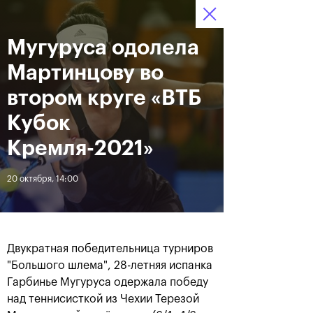
16-24 октября 2021
Мугуруса одолела
Доступ на стадионы 
Билеты
10
41
40
по QR-кодам
HRS
MINS
SECS
Мартинцову во
Новости
втором круге «ВТБ
Кубок
За все время
Дата
Кремля-2021»
20 октября, 14:00
ЛЕНТА
Фотогалерея финального
Расписание на 24
дня, 24 октября
октября
Двукратная победительница турниров
"Большого шлема", 28-летняя испанка
Гарбинье Мугуруса одержала победу
25 октября, 11:00
23 октября, 23:00
над теннисисткой из Чехии Терезой