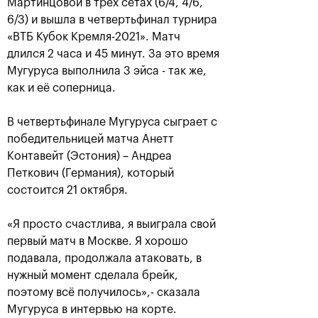
Мартинцовой в трёх сетах (6/4, 4/6,
6/3) и вышла в четвертьфинал турнира
«ВТБ Кубок Кремля-2021». Матч
длился 2 часа и 45 минут. За это время
Мугуруса выполнила 3 эйса - так же,
как и её соперница.
В четвертьфинале Мугуруса сыграет с
победительницей матча Анетт
Контавейт (Эстония) – Андреа
Аслан Карацев: «Моя цель —
Петкович (Германия), который
попасть на Итоговый турнир
состоится 21 октября.
ATP в Турине»
24 октября, 20:30
«Я просто счастлива, я выиграла свой
первый матч в Москве. Я хорошо
подавала, продолжала атаковать, в
нужный момент сделала брейк,
поэтому всё получилось»,- сказала
Мугуруса в интервью на корте.