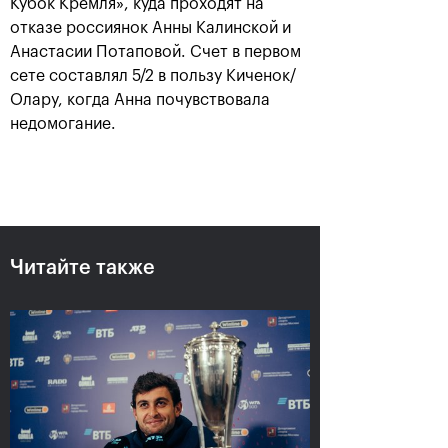
Кубок Кремля», куда проходят на
отказе россиянок Анны Калинской и
Анастасии Потаповой. Счет в первом
сете составлял 5/2 в пользу Киченок/
Олару, когда Анна почувствовала
недомогание.
Аслан Карацев: «Моя цель —
попасть на Итоговый турнир
Читайте также
ATP в Турине»
24 октября, 20:30