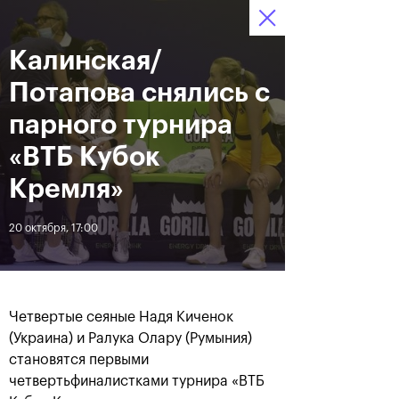
16-24 октября 2021
Калинская/
Доступ на стадионы 
Билеты
18
23
46
по QR-кодам
HRS
MINS
SECS
Потапова снялись с
Новости
парного турнира
«ВТБ Кубок
За все время
Дата
Кремля»
20 октября, 17:00
ЛЕНТА
Фотогалерея финального
Расписание на 24
дня, 24 октября
октября
Четвертые сеяные Надя Киченок
(Украина) и Ралука Олару (Румыния)
становятся первыми
25 октября, 11:00
23 октября, 23:00
четвертьфиналистками турнира «ВТБ