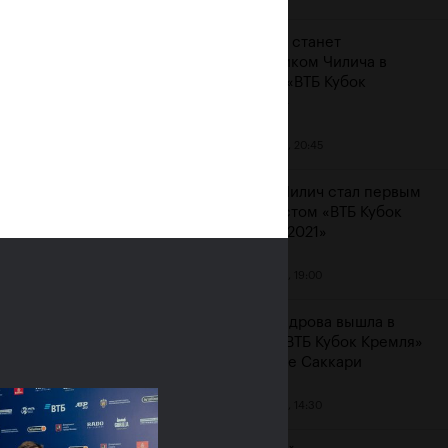
Карацев станет
соперником Чилича в
финале «ВТБ Кубок
Кремля»
23 октября, 20:45
Марин Чилич стал первым
финалистом «ВТБ Кубок
Кремля-2021»
м
23 октября, 19:00
Александрова вышла в
финал «ВТБ Кубок Кремля»
на отказе Саккари
23 октября, 14:30