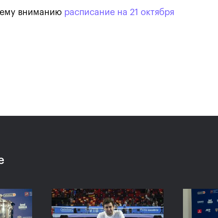
шему вниманию
расписание на 21 октября
Карацев стал победителе
«ВТБ Кубок Кремля-2021»
24 октября, 19:00
е