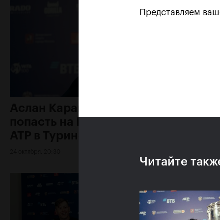
Представляем ва
Аслан Карацев: «Моя цель —
попасть на Итоговый турнир
ATP в Турине»
24 октября, 20:30
Читайте такж