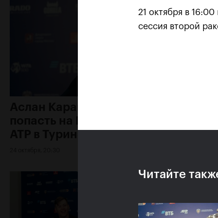
21 октября в 16:0
сессия второй рак
Аслан Карацев: «Моя цель —
попасть на Итоговый турнир
ATP в Турине»
24 октября, 20:30
Читайте такж