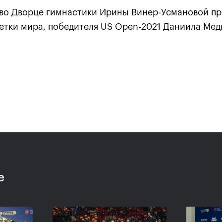
0 во Дворце гимнастики Ирины Винер-Усмановой пр
етки мира, победителя US Open-2021 Даниила Мед
Карацев стал победителе
«ВТБ Кубок Кремля-2021»
24 октября, 19:00
е