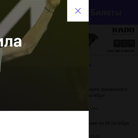
Департамент
Билеты
спорта
En
города Москвы
ила
06
10
43
HRS
MINS
SECS
ЛЕНТА
Дата
Фотогалерея финального
дня, 24 октября
25 октября, 11:00
Расписание на 24 октября
23 октября, 23:00