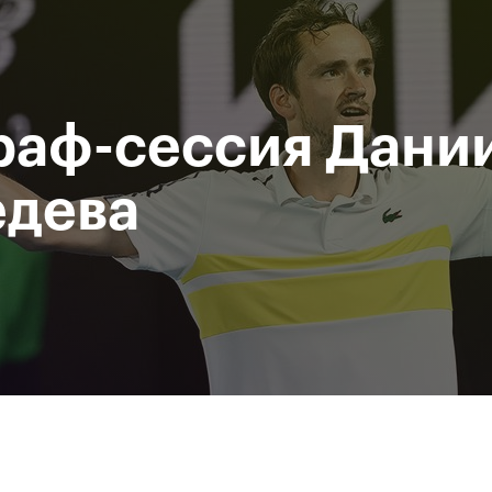
При поддержке
Доступ на стадионы по QR-
Министерство спорта
кодам
Российской Федерации
раф-сессия Дани
исание
Фото и видео
Amateur Series
Пресс-центр
дева
За все время