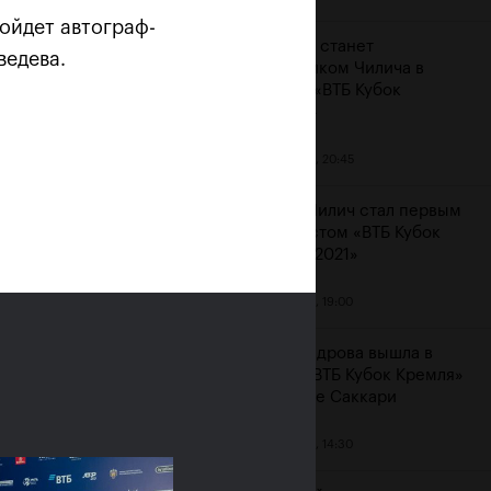
ойдет автограф-
Карацев станет
ведева.
соперником Чилича в
финале «ВТБ Кубок
Кремля»
23 октября, 20:45
Марин Чилич стал первым
финалистом «ВТБ Кубок
Кремля-2021»
м
23 октября, 19:00
Александрова вышла в
финал «ВТБ Кубок Кремля»
на отказе Саккари
23 октября, 14:30