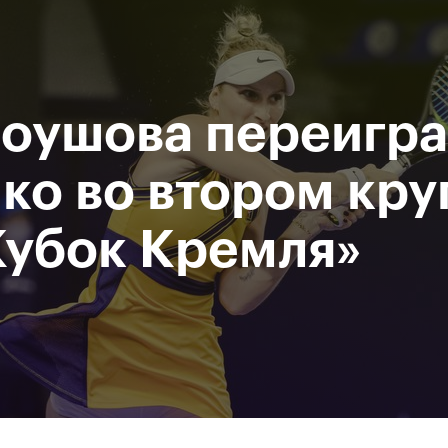
При поддержке
Доступ на стадионы по QR-
Министерство спорта
кодам
Российской Федерации
оушова переигра
исание
Фото и видео
Amateur Series
Пресс-центр
ко во втором кру
Кубок Кремля»
За все время