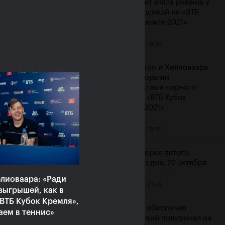
Контавейт взяла реванш у
Вондроушовой на «ВТБ
Кубок Кремля-2021»
23 октября, 13:30
ерина Александрова:
ажение от Контавейт
Мидделкоп и Хелиоваара
зненное, но сильно
стали вторыми
атизировать не буду»
финалистами парного
турнира «ВТБ Кубок
ря, 16:00
Кремля-2021»
23 октября, 13:15
Фотогалерея пятого
игрового дня, 22 октября
лиоваара: «Ради
22 октября, 23:45
зыгрышей, как в
ВТБ Кубок Кремля»,
Карацев обеспечил
аем в теннис»
российский полуфинал на