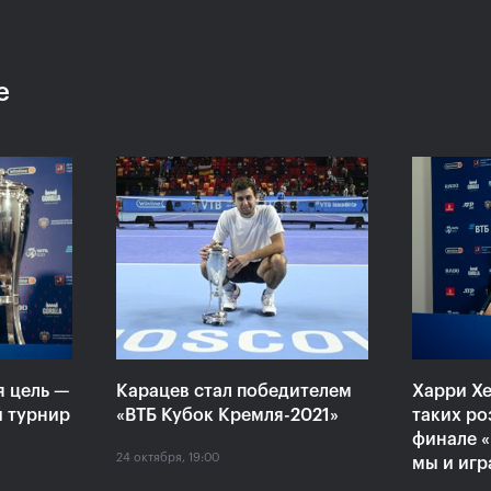
е
:
Хелиоваара и Мидделкоп
Екат
ла
стали победителями «ВТБ
«Пор
алось,
Кубок Кремля-2021»
боле
ансов»
драм
24 октября, 17:00
24 октяб
я цель —
Карацев стал победителем
Харри Хе
й турнир
«ВТБ Кубок Кремля-2021»
таких ро
финале «
24 октября, 19:00
мы и игр