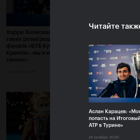
Читайте такж
Харри Хелиоваара: «Ради
Анетт Контавейт
таких розыгрышей, как в
«Екатерина игра
финале «ВТБ Кубок
классно, мне каз
Кремля», мы и играем в
что у меня нет ш
теннис»
24 октября, 17:15
24 октября, 18:45
Аслан Карацев: «Мо
попасть на Итоговы
ATP в Турине»
24 октября, 20:30