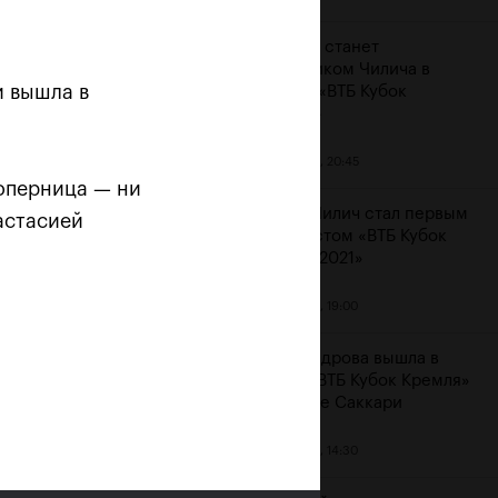
Карацев станет
соперником Чилича в
и вышла в
финале «ВТБ Кубок
Кремля»
23 октября, 20:45
соперница — ни
Марин Чилич стал первым
астасией
финалистом «ВТБ Кубок
Кремля-2021»
м
23 октября, 19:00
Александрова вышла в
финал «ВТБ Кубок Кремля»
на отказе Саккари
23 октября, 14:30