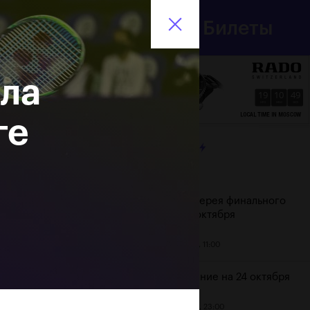
Департамент
Билеты
спорта
En
города Москвы
ла
19
10
49
HRS
MINS
SECS
ге
ЛЕНТА
Дата
Фотогалерея финального
дня, 24 октября
25 октября, 11:00
Расписание на 24 октября
23 октября, 23:00