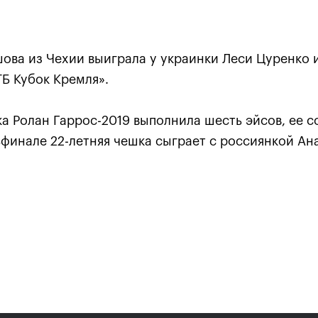
ова из Чехии выиграла у украинки Леси Цуренко 
Б Кубок Кремля».
а Ролан Гаррос-2019 выполнила шесть эйсов, ее 
ьфинале 22-летняя чешка сыграет с россиянкой Ан
Карацев стал победителе
«ВТБ Кубок Кремля-2021»
24 октября, 19:00