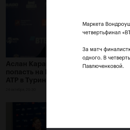
Маркета Вондроуш
четвертьфинал «ВТ
За матч финалистк
одного. В четверт
Аслан Карацев: «Моя цель —
Павлюченковой.
попасть на Итоговый турнир
ATP в Турине»
24 октября, 20:30