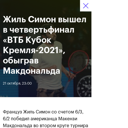
16-24 октября 2021
Жиль Симон вышел
Доступ на стадионы 
Билеты
23
36
17
по QR-кодам
HRS
MINS
SECS
в четвертьфинал
Новости
«ВТБ Кубок
Кремля-2021»,
За все время
Дата
обыграв
Макдональда
ЛЕНТА
21 октября, 23:00
Фотогалерея финального
Расписание на 24
дня, 24 октября
октября
Француз Жиль Симон со счетом 6/3,
6/2 победил американца Макензи
25 октября, 11:00
23 октября, 23:00
Макдональда во втором круге турнира