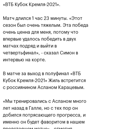
«ВТБ Кубок Кремля-2021».
Матч длился 1 час 23 минуты. «Этот
сезон был очень тяжелым. Эта победа
очень ценна для меня, потому что
впервые удалось победить в двух
матчах подряд и выйти в
четвертьфинал», - сказал Симон в
интервью на корте.
Аслан Карацев: «Моя цель —
В матче за выход в полуфинал «ВТБ
попасть на Итоговый турнир
ATP в Турине»
Кубок Кремля-2021» Жиль встретится
с россиянином Асланом Карацевым.
24 октября, 20:30
«Мы тренировались с Асланом много
лет назад в Галле, но с тех пор он
добился потрясающего прогресса, и
именно он будет фаворитом в нашем