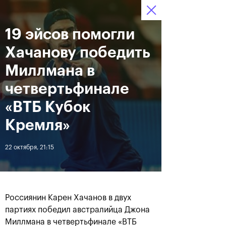
16-24 октября 2021
19 эйсов помогли
Доступ на стадионы 
Билеты
11
28
56
по QR-кодам
HRS
MINS
SECS
Хачанову победить
Новости
Миллмана в
четвертьфинале
За все время
Дата
«ВТБ Кубок
Кремля»
ЛЕНТА
22 октября, 21:15
Фотогалерея финального
Расписание на 24
дня, 24 октября
октября
Россиянин Карен Хачанов в двух
партиях победил австралийца Джона
25 октября, 11:00
23 октября, 23:00
Миллмана в четвертьфинале «ВТБ