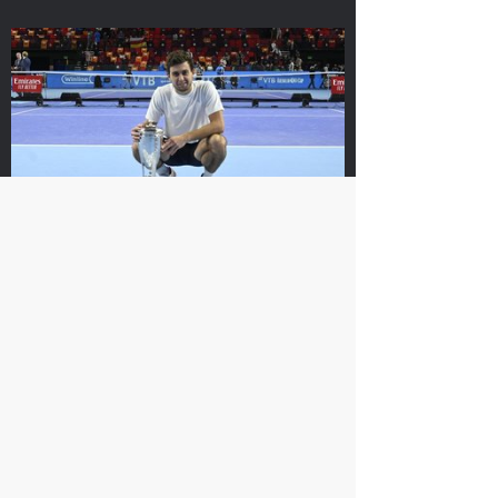
На сайте ВТБ Кубок Кремля используется технология
Cookie. Посещая данный сайт, вы понимаете и
соглашаетесь с тем,
что ваши персональные данные
обрабатываются с целью его функционирования и
предоставления вам имеющихся на нем сервисов.
Я согласен
Хелиоваара и
Екатерина
Мидделкоп стали
Александрова:
победителями «ВТБ
«Поражение от
Кубок Кремля-2021»
Контавейт
болезненное, но
24 октября, 17:00
сильно
драматизировать не
буду»
Карацев стал победителем «ВТБ
Кубок Кремля-2021»
24 октября, 16:00
24 октября, 19:00
Контавейт победила
Аслан Карацев: «Я
Александрову в финале
знаю, как Чилич будет