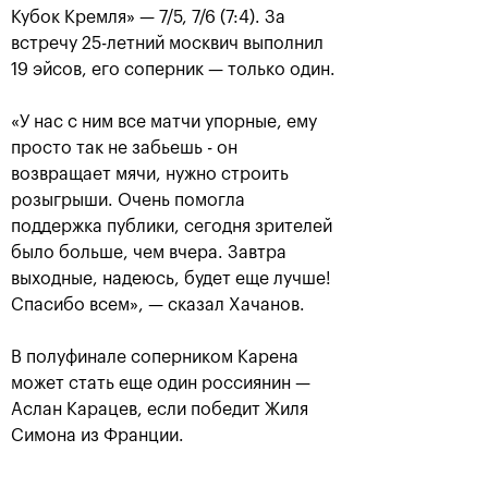
Кубок Кремля» — 7/5, 7/6 (7:4). За
встречу 25-летний москвич выполнил
19 эйсов, его соперник — только один.
«У нас с ним все матчи упорные, ему
просто так не забьешь - он
возвращает мячи, нужно строить
розыгрыши. Очень помогла
поддержка публики, сегодня зрителей
было больше, чем вчера. Завтра
Аслан Карацев: «Моя цель —
выходные, надеюсь, будет еще лучше!
попасть на Итоговый турнир
ATP в Турине»
Спасибо всем», — сказал Хачанов.
24 октября, 20:30
В полуфинале соперником Карена
может стать еще один россиянин —
Аслан Карацев, если победит Жиля
Симона из Франции.