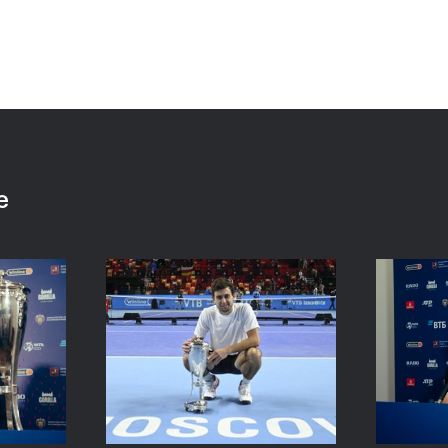
:
Хелиоваара и Мидделкоп
Екат
ла
стали победителями «ВТБ
«Пор
алось,
Кубок Кремля-2021»
боле
ансов»
драм
24 октября, 17:00
е
24 октяб