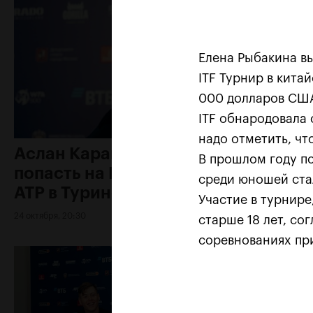
Елена Рыбакина в
ITF Турнир в кита
000 долларов СШ
ITF обнародовала 
надо отметить, чт
Аслан Карацев: «Моя цель —
В прошлом году по
попасть на Итоговый турнир
среди юношей ста
ATP в Турине»
Участие в турнире
24 октября, 20:30
старше 18 лет, со
соревнованиях пр