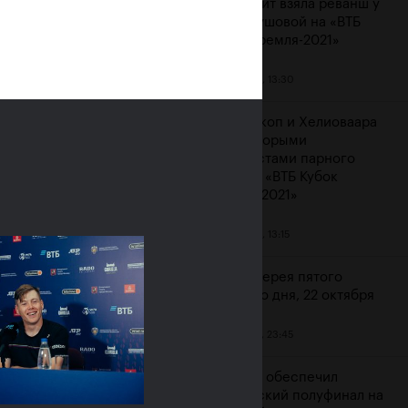
Контавейт взяла реванш у
Вондроушовой на «ВТБ
Кубок Кремля-2021»
23 октября, 13:30
ерина Александрова:
ажение от Контавейт
Мидделкоп и Хелиоваара
зненное, но сильно
стали вторыми
атизировать не буду»
финалистами парного
турнира «ВТБ Кубок
ря, 16:00
Кремля-2021»
23 октября, 13:15
Фотогалерея пятого
игрового дня, 22 октября
22 октября, 23:45
Карацев обеспечил
российский полуфинал на