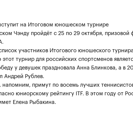
ыступит на Итоговом юношеском турнире
йском Чэнду пройдёт с 25 по 29 октября, призовой 
А.
список участников Итогового юношеского турнира 
о этот турнир для российских спортсменов являет
беду у девушек праздновала Анна Блинкова, а в 2
Карацев стал победителе
л Андрей Рублев.
«ВТБ Кубок Кремля-2021»
, напомним, примут по восемь лучших теннисисто
24 октября, 19:00
гласно юниорскому рейтингу ITF. В этом году от Ро
имет Елена Рыбакина.