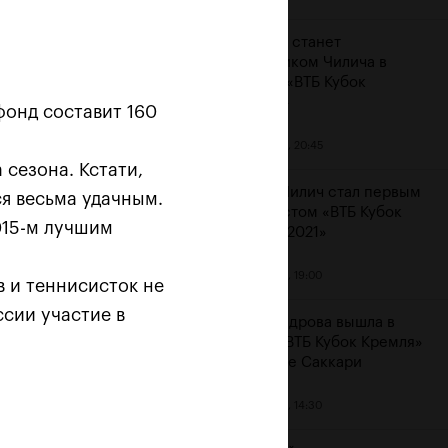
Карацев станет
соперником Чилича в
финале «ВТБ Кубок
Кремля»
фонд составит 160
23 октября, 20:45
сезона. Кстати,
Марин Чилич стал первым
ся весьма удачным.
финалистом «ВТБ Кубок
015-м лучшим
Кремля-2021»
м
23 октября, 19:00
в и теннисисток не
ссии участие в
Александрова вышла в
финал «ВТБ Кубок Кремля»
на отказе Саккари
23 октября, 14:30