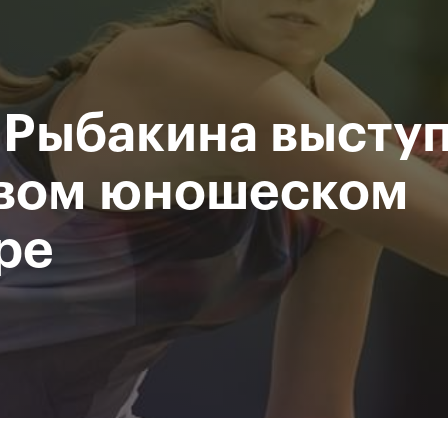
При поддержке
Доступ на стадионы по QR-
Министерство спорта
кодам
Российской Федерации
 Рыбакина выступ
исание
Фото и видео
Amateur Series
Пресс-центр
вом юношеском
ре
За все время