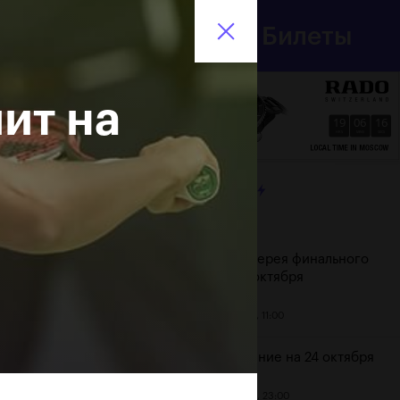
Департамент
Билеты
спорта
En
города Москвы
ит на
19
06
16
HRS
MINS
SECS
ЛЕНТА
Дата
Фотогалерея финального
дня, 24 октября
25 октября, 11:00
Расписание на 24 октября
23 октября, 23:00