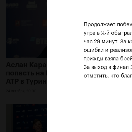
Продолжает побежд
утра в ¼-й обыгра
час 29 минут. За 
ошибки и реализов
трижды взяла брей
Аслан Карацев: «Моя цель —
За выход в финал 
попасть на Итоговый турнир
отметить, что бла
ATP в Турине»
24 октября, 20:30