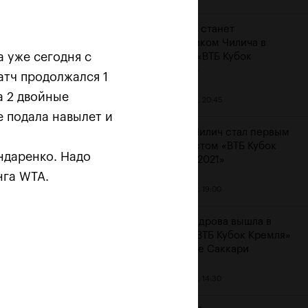
Карацев станет
соперником Чилича в
 уже сегодня с
финале «ВТБ Кубок
Кремля»
атч продолжался 1
а 2 двойные
23 октября, 20:45
е подала навылет и
Марин Чилич стал первым
финалистом «ВТБ Кубок
ндаренко. Надо
Кремля-2021»
м
нга WTA.
23 октября, 19:00
Александрова вышла в
финал «ВТБ Кубок Кремля»
на отказе Саккари
23 октября, 14:30