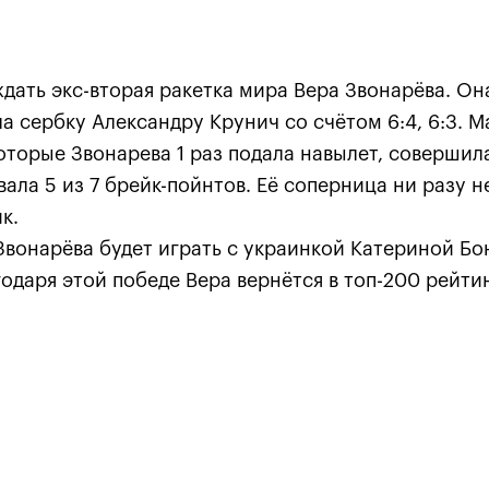
ать экс-вторая ракетка мира Вера Звонарёва. Она
ла сербку Александру Крунич со счётом 6:4, 6:3. М
которые Звонарева 1 раз подала навылет, совершил
ала 5 из 7 брейк-пойнтов. Её соперница ни разу н
к.
Звонарёва будет играть с украинкой Катериной Бо
Карацев стал победителе
годаря этой победе Вера вернётся в топ-200 рейти
«ВТБ Кубок Кремля-2021»
24 октября, 19:00