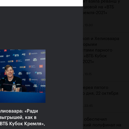
Контавейт взяла реванш у
Вондроушовой на «ВТБ
Кубок Кремля-2021»
23 октября, 13:30
ерина Александрова:
ажение от Контавейт
Мидделкоп и Хелиоваара
зненное, но сильно
стали вторыми
атизировать не буду»
финалистами парного
турнира «ВТБ Кубок
ря, 16:00
Кремля-2021»
23 октября, 13:15
Фотогалерея пятого
игрового дня, 22 октября
22 октября, 23:45
лиоваара: «Ради
зыгрышей, как в
Карацев обеспечил
ВТБ Кубок Кремля»,
российский полуфинал на