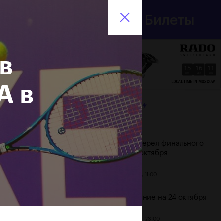
Департамент
Билеты
спорта
En
города Москвы
в
15
16
12
HRS
MINS
SECS
A в
ЛЕНТА
Дата
Фотогалерея финального
дня, 24 октября
25 октября, 11:00
Расписание на 24 октября
23 октября, 23:00