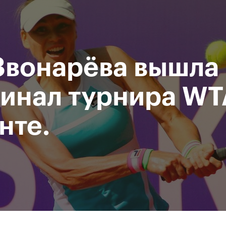
При поддержке
Доступ на стадионы по QR-
Министерство спорта
кодам
Российской Федерации
Звонарёва вышла 
исание
Фото и видео
Amateur Series
Пресс-центр
инал турнира WT
нте.
За все время