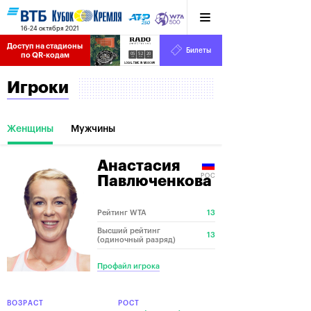
16-24 октября 2021
Доступ на стадионы 
Билеты
05
52
21
по QR-кодам
HRS
MINS
SECS
Игроки
Женщины
Мужчины
Анастасия
РОС
Павлюченкова
Рейтинг WTA
13
Высший рейтинг
13
(одиночный разряд)
Профайл игрока
ВОЗРАСТ
РОСТ