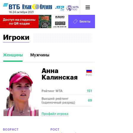
16-24 октября 2021
Доступ на стадионы 
Билеты
23
01
47
по QR-кодам
HRS
MINS
SECS
Игроки
Женщины
Мужчины
Анна
РОС
Калинская
Рейтинг WTA
151
Высший рейтинг
69
(одиночный разряд)
Профайл игрока
ВОЗРАСТ
РОСТ