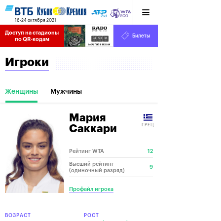
16-24 октября 2021
Доступ на стадионы 
Билеты
04
53
35
по QR-кодам
HRS
MINS
SECS
Игроки
Женщины
Мужчины
Мария
ГРЕЦ
Саккари
Рейтинг WTA
12
Высший рейтинг
9
(одиночный разряд)
Профайл игрока
ВОЗРАСТ
РОСТ