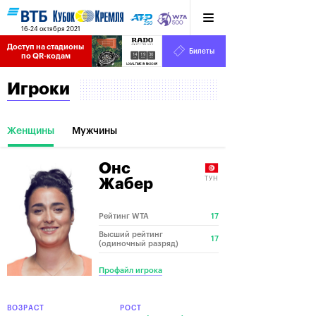
16-24 октября 2021
Доступ на стадионы 
Билеты
14
19
30
по QR-кодам
HRS
MINS
SECS
Игроки
Женщины
Мужчины
Онс
ТУН
Жабер
Рейтинг WTA
17
Высший рейтинг
17
(одиночный разряд)
Профайл игрока
ВОЗРАСТ
РОСТ