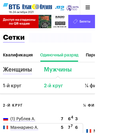
16-24 октября 2021
Доступ на стадионы 
Билеты
18
45
23
по QR-кодам
HRS
MINS
SECS
Сетки
Квалификация
Одиночный разряд
Парный разряд
Женщины
Мужчины
1-й круг
2-й круг
¼ финала
2-Й КРУГ
¼ ФИНАЛА
4
7
6
3
(1) Рублев А.
7
5
7
6
Маннарино А.
Маннарино А.