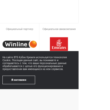
Официальный партнер
Официальная авиакомпания
На сайте ВТБ Кубок Кремля используется технология
Cookie. Посещая данный сайт, вы понимаете и
соглашаетесь с тем,
что ваши персональные данные
Официальный хронометрист
Официальный эксклюзивный
обрабатываются с целью его функционирования и
участник в категории
предоставления вам имеющихся на нем сервисов.
энергетические напитки
Я согласен
При поддержке