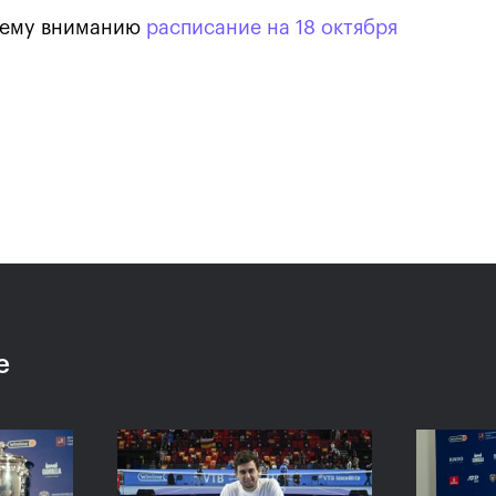
шему вниманию
расписание на 18 октября
Карацев стал победителе
«ВТБ Кубок Кремля-2021»
24 октября, 19:00
е