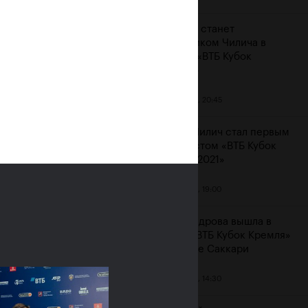
Карацев станет
соперником Чилича в
финале «ВТБ Кубок
Кремля»
23 октября, 20:45
Марин Чилич стал первым
финалистом «ВТБ Кубок
Кремля-2021»
м
23 октября, 19:00
Александрова вышла в
финал «ВТБ Кубок Кремля»
на отказе Саккари
23 октября, 14:30