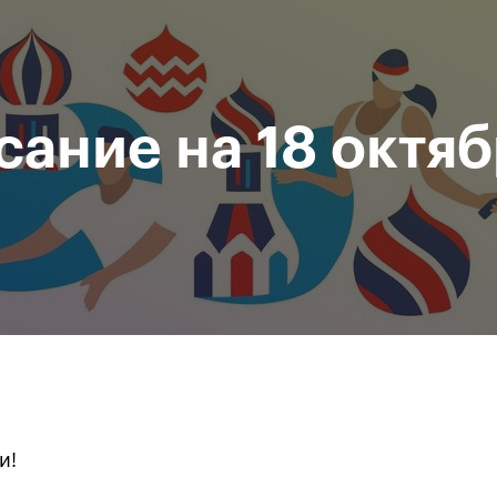
При поддержке
Доступ на стадионы по QR-
Министерство спорта
кодам
Российской Федерации
сание на 18 октя
исание
Фото и видео
Amateur Series
Пресс-центр
За все время
и!