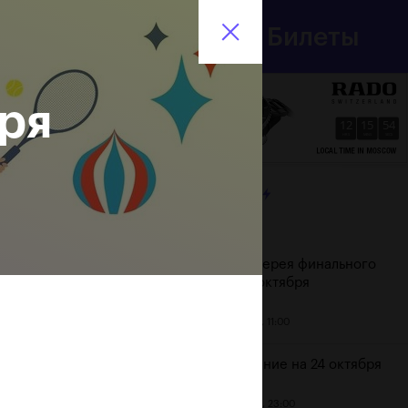
Департамент
Билеты
спорта
En
города Москвы
бря
12
15
55
HRS
MINS
SECS
ЛЕНТА
Дата
Фотогалерея финального
дня, 24 октября
25 октября, 11:00
Расписание на 24 октября
23 октября, 23:00