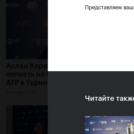
Представляем ва
Аслан Карацев: «Моя цель —
попасть на Итоговый турнир
ATP в Турине»
24 октября, 20:30
Читайте такж