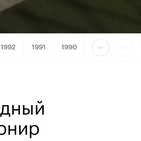
1992
1991
1990
одный
рнир