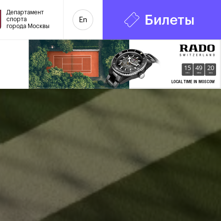
Департамент
Билеты
спорта
En
города Москвы
15
49
21
HRS
MINS
SECS