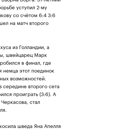
орьбе уступил 2-му
кову со счётом 6:4 3:6
шел на матч второго
уса из Голландии, а
ны, швейцарец Марк
пробился в финал, где
я немца этот поединок
ных возможностей.
 в середине второго сета
ился проиграть (3:6). А
 Черкасова, стал
ля.
дкосила шведа Яна Апелля