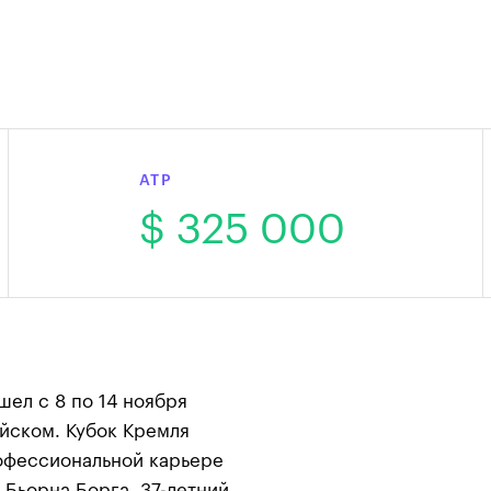
ATP
$ 325 000
ел с 8 по 14 ноября
йском. Кубок Кремля
офессиональной карьере
Бьорна Борга. 37-летний