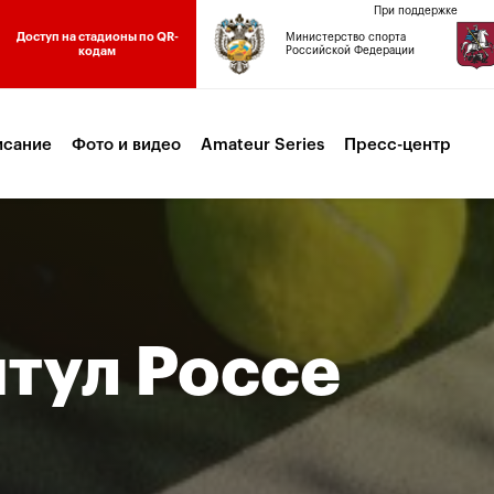
При поддержке
Доступ на стадионы по QR-
Министерство спорта
кодам
Российской Федерации
исание
Фото и видео
Amateur Series
Пресс-центр
итул Россе