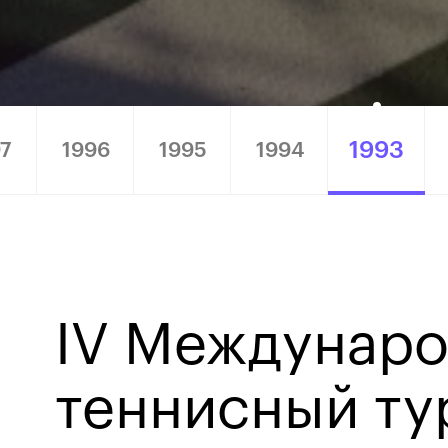
1993
7
1996
1995
1994
IV Междунар
теннисный ту