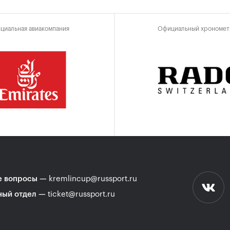
циальная авиакомпания
Официальный хрономет
 вопросы
—
kremlincup@russport.ru
ный отдел
—
ticket@russport.ru