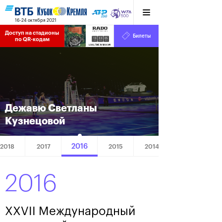
16-24 октября 2021
Доступ на стадионы 
Билеты
13
33
06
по QR-кодам
HRS
MINS
SECS
Дежавю Светланы
Кузнецовой
2016
2018
2017
2015
2014
2016
XXVII Международный