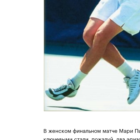
В женском финальном матче Мари П
ключевыми стали, пожалуй, два эпиз