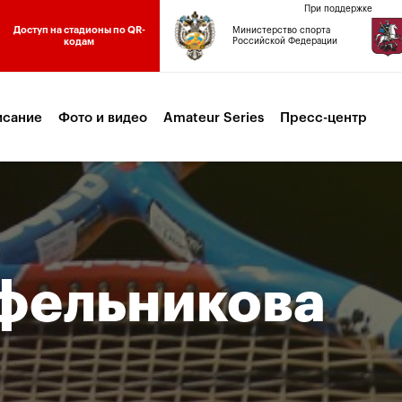
При поддержке
Доступ на стадионы по QR-
Министерство спорта
кодам
Российской Федерации
исание
Фото и видео
Amateur Series
Пресс-центр
фельникова