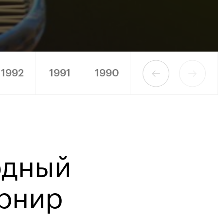
1992
1991
1990
одный
рнир