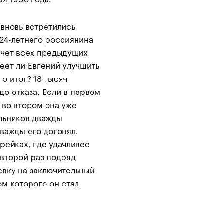
а вновь встретились
 24-летнего россиянина
счет всех предыдущих
меет ли Евгений улучшить
го итог? 18 тысяч
о отказа. Если в первом
 во втором она уже
ельников дважды
важды его догонял.
рейках, где удачливее
 второй раз подряд
тевку на заключительный
ом которого он стал