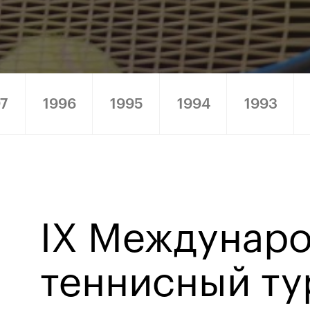
7
1996
1995
1994
1993
8
IX Междунар
теннисный ту