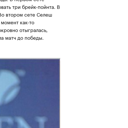
вать три брейк-пойнта. В
 Во втором сете Селеш
 момент как-то
окровно отыгралась,
а матч до победы.