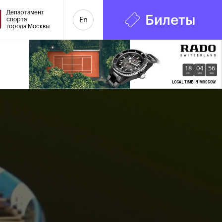
Департамент
Билеты
спорта
En
города Москвы
18
04
57
HRS
MINS
SECS