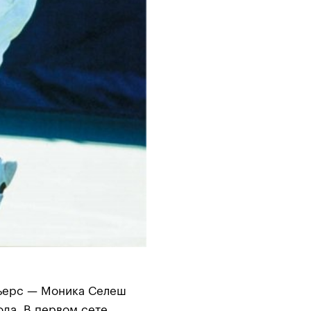
ьерс — Моника Селеш
ода. В первом сете