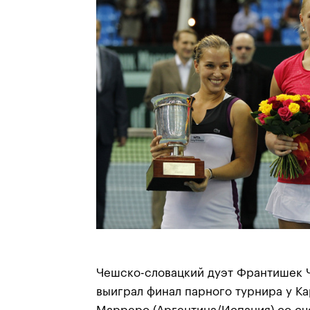
Чешско-словацкий дуэт Франтишек 
выиграл финал парного турнира у К