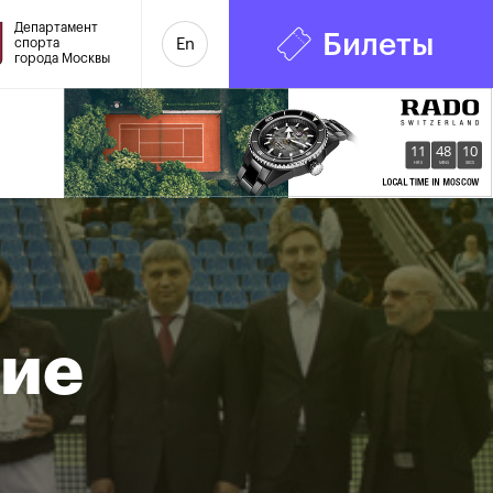
Департамент
Билеты
спорта
En
города Москвы
11
48
11
HRS
MINS
SECS
ние