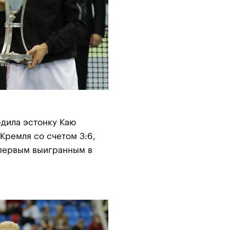
едила эстонку Каю
Кремля со счетом 3:6,
л первым выигранным в