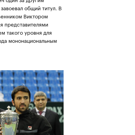
ч один за другим
 завоевал общий титул. В
венником Виктором
мя представителями
м такого уровня для
года мононациональным