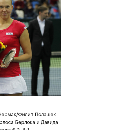
Чермак/Филип Полашек
арлоса Берлока и Давида