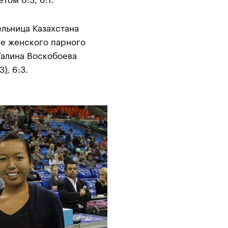
том 6:3, 6:1.
ельница Казахстана
е женского парного
Галина Воскобоева
), 6:3.