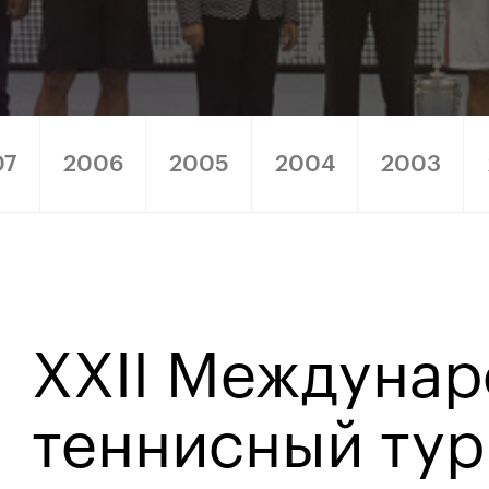
07
2006
2005
2004
2003
XXII Междуна
теннисный ту