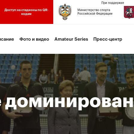
При поддержке
Доступ на стадионы по QR-
Министерство спорта
кодам
Российской Федерации
исание
Фото и видео
Amateur Series
Пресс-центр
 доминирова