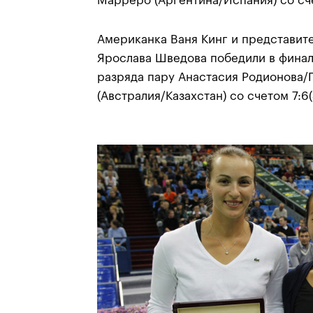
Марреро (Аргентина/Испания) со сче
Американка Ваня Кинг и представит
Ярослава Шведова победили в финал
разряда пару Анастасия Родионова/
(Австралия/Казахстан) со счетом 7:6(3