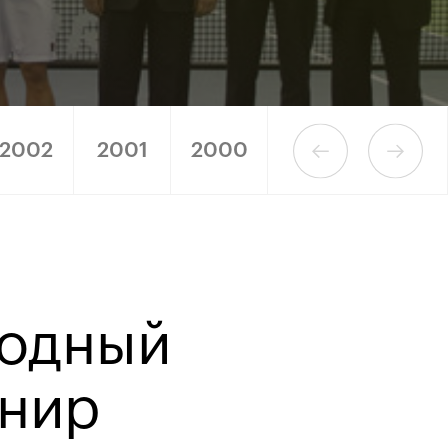
2002
2001
2000
1999
1998
родный
рнир