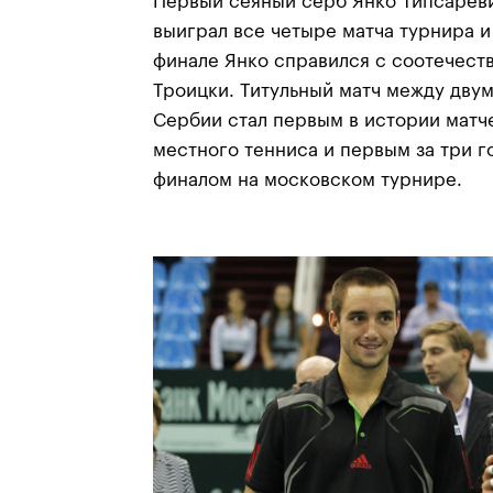
Первый сеяный серб Янко Типсареви
выиграл все четыре матча турнира и
финале Янко справился с соотечест
Троицки. Титульный матч между дву
Сербии стал первым в истории матче
местного тенниса и первым за три 
финалом на московском турнире.