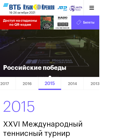
16-24 октября 2021
Доступ на стадионы 
Билеты
13
50
42
по QR-кодам
HRS
MINS
SECS
Российские победы
2015
2017
2016
2014
2013
2015
XXVI Международный
теннисный турнир