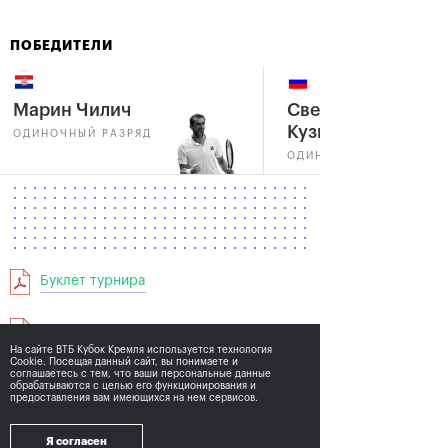
ПОБЕДИТЕЛИ
Марин Чилич
Светлана
Кузнецова
ОДИНОЧНЫЙ РАЗРЯД
ОДИНОЧНЫЙ РАЗРЯД
Буклет турнира
Мужская одиночная сетка
На сайте ВТБ Кубок Кремля используется технология
Cookie. Посещая данный сайт, вы понимаете и
соглашаетесь с тем,
что ваши персональные данные
Женская одиночная сетка
обрабатываются с целью его функционирования и
предоставления вам имеющихся на нем сервисов.
Мужская парная сетка
Я согласен