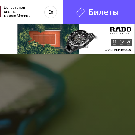
Департамент
Билеты
спорта
En
города Москвы
11
49
04
HRS
MINS
SECS