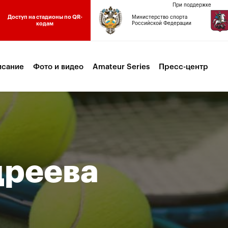
При поддержке
Доступ на стадионы по QR-
Министерство спорта
кодам
Российской Федерации
исание
Фото и видео
Amateur Series
Пресс-центр
дреева