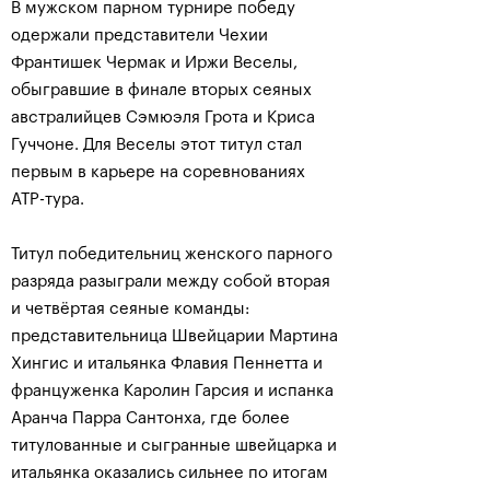
В мужском парном турнире победу
одержали представители Чехии
Франтишек Чермак и Иржи Веселы,
обыгравшие в финале вторых сеяных
австралийцев Сэмюэля Грота и Криса
Гуччоне. Для Веселы этот титул стал
первым в карьере на соревнованиях
АТР-тура.
Титул победительниц женского парного
разряда разыграли между собой вторая
и четвёртая сеяные команды:
представительница Швейцарии Мартина
Хингис и итальянка Флавия Пеннетта и
француженка Каролин Гарсия и испанка
Аранча Парра Сантонха, где более
титулованные и сыгранные швейцарка и
итальянка оказались сильнее по итогам