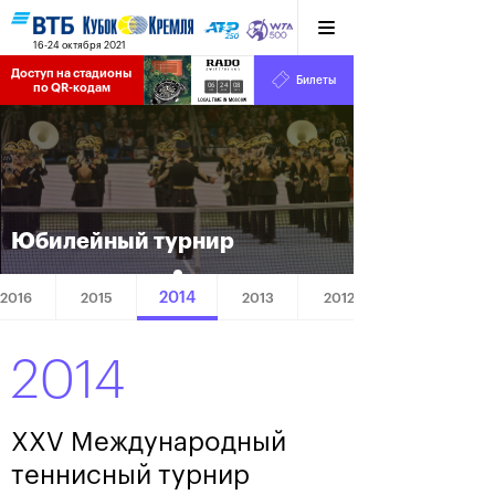
16-24 октября 2021
Доступ на стадионы 
Билеты
06
24
09
по QR-кодам
HRS
MINS
SECS
Юбилейный турнир
2014
2016
2015
2013
2012
2014
XXV Международный
теннисный турнир