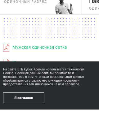
Павлюченкова
ОДИНОЧНЫЙ РАЗРЯД
ОДИНОЧНЫЙ РАЗРЯД
Мужская одиночная сетка
Женская одиночная сетка
На сайте ВТБ Кубок Кремля используется технология
Cookie. Посещая данный сайт, вы понимаете и
соглашаетесь с тем,
что ваши персональные данные
Мужская парная сетка
обрабатываются с целью его функционирования и
предоставления вам имеющихся на нем сервисов.
Женская парная сетка
Я согласен
2015
2013