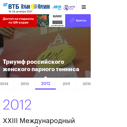
16-24 октября 2021
Доступ на стадионы 
Билеты
19
49
29
по QR-кодам
HRS
MINS
SECS
Триумф российского
женского парного тенниса
2012
2014
2013
2011
2010
2012
XXIII Международный