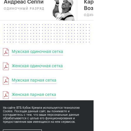
Андреас Сеппи
Каролин
Возняцки
ОДИНОЧНЫЙ РАЗРЯД
ОДИНОЧНЫЙ РАЗРЯД
Мужская одиночная сетка
Женская одиночная сетка
Мужская парная сетка
Женская парная сетка
На сайте ВТБ Кубок Кремля используется технология
Cookie. Посещая данный сайт, вы понимаете и
соглашаетесь с тем,
что ваши персональные данные
обрабатываются с целью его функционирования и
предоставления вам имеющихся на нем сервисов.
2013
2011